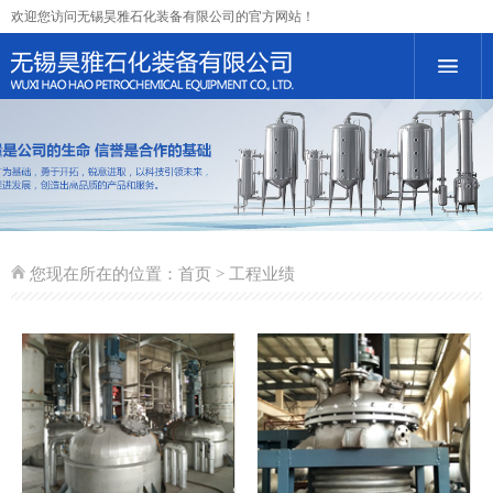
欢迎您访问无锡昊雅石化装备有限公司的官方网站！
您现在所在的位置：
首页
> 工程业绩