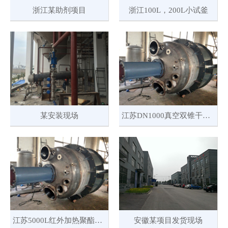
浙江某助剂项目
浙江100L，200L小试釜
某安装现场
江苏DN1000真空双锥干燥机
江苏5000L红外加热聚酯反应釜
安徽某项目发货现场