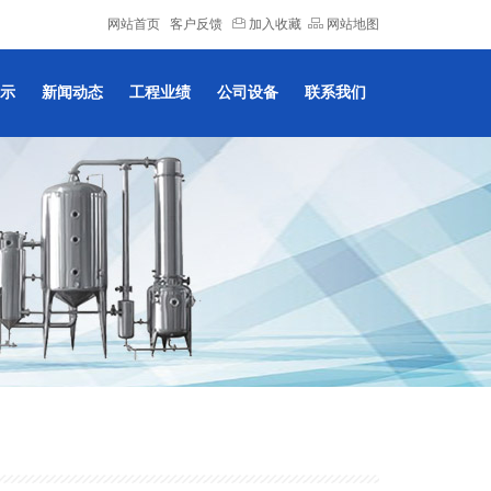
网站首页
客户反馈
加入收藏
网站地图
示
新闻动态
工程业绩
公司设备
联系我们