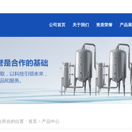
公司首页
关于我们
资质荣誉
产品展
在所在的位置：
首页
> 产品中心