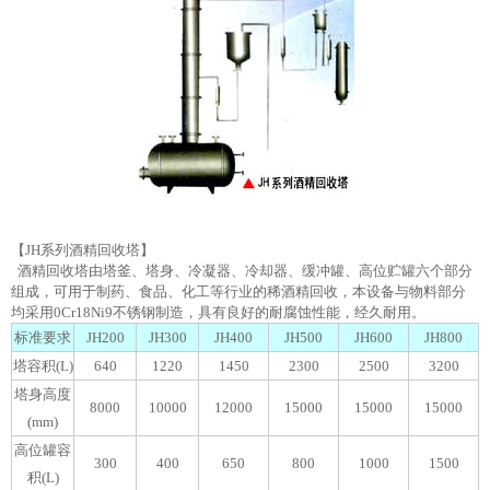
【JH系列酒精回收塔】
酒精回收塔由塔釜、塔身、冷凝器、冷却器、缓冲罐、高位贮罐六个部分
组成，可用于制药、食品、化工等行业的稀酒精回收，本设备与物料部分
均采用0Cr18Ni9不锈钢制造，具有良好的耐腐蚀性能，经久耐用。
标准要求
JH200
JH300
JH400
JH500
JH600
JH800
塔容积(L)
640
1220
1450
2300
2500
3200
塔身高度
8000
10000
12000
15000
15000
15000
(mm)
高位罐容
300
400
650
800
1000
1500
积(L)