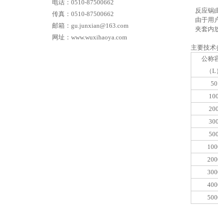
电话：0510-87500662
反应锅由
传真：0510-87500662
由于用户
邮箱：gu.junxian@163.com
夹套内放
网址：www.wuxihaoya.com
主要技术
公称
（L
50
10
20
30
50
100
200
300
400
500