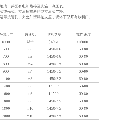
组成，并配有电加热棒及测温、测压表。
式或框式。支承座有悬挂或支承式二种。
温等接管孔。夹套外壁焊接支座，锅体下部开有放料口。
外锅尺寸
减速机
电机功率
搅拌速度
（φmm）
型号
（n/kw）
（n/min）
600
m3
1450/0.6
60-80
700
m3
1450/0.6
60-80
800
m4
1450/1.5
60-80
900
m4
1450/1.5
60-80
1100
m6
1450/2.2
60-80
1400
m8
1450/4
60-80
1600
m8
1450/4
60-80
1800
m8
1450/7.5
60-80
1800
m10
1450/7.5
60-80
2000
m10
1450/7.5
60-80