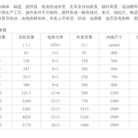
锅体、锅盖、搅拌器、电加热油夹管、支承及传动装置、轴封装置、溢油槽等
因生产工艺、操作条件不尽相同，搅拌形成一般有锚式、浆式、涡轮式、推进
置导热油，由电热棒加热，夹套上开有进、排油、溢测量、放空及电热棒、测
参数
容量
实际容量
电热功率
夹套容量
内锅尺寸
）
（ L）
（KW）
（L）
（φmm）
61
3×2
95
400
0
120
6×2
120
500
0
247
6×3
200
600
0
35.5
6×3
250
700
0
589
9×4
290
900
0
121.5
12×4
560
1200
0
2244
15×5
750
1400
0
3201
15×5
1015
1600
0
4020
15×5
1226
1600
0
5170
18×5
1400
1800