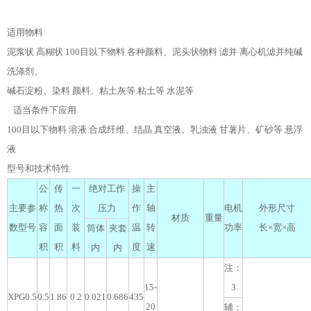
适用物料
泥浆状 高糊状 100目以下物料 各种颜料、泥头状物料 滤并 离心机滤并纯碱
洗涤剂、
碱石淀粉、染料 颜料、粘土灰等 粘土等 水泥等
适当条件下应用
100目以下物料 溶液 合成纤维、结晶 真空液、乳浊液 甘薯片、矿砂等 悬浮
液
型号和技术特性
公
传
一
绝对工作
操
主
主要参
称
热
次
压力
作
轴
电机
外形尺寸
材质
重量
数型号
容
面
装
温
转
功率
长×宽×高
筒体
夹套
积
积
料
度
速
内
内
注：
15-
3
XPG0.5
0.5
1.86
0.2
0.021
0.686
435
20
辅：